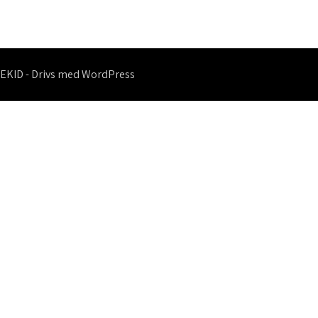
för
inlägg
EKID - Drivs med WordPress