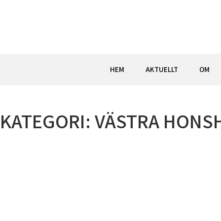
Hoppa
till
innehåll
HEM
AKTUELLT
OM
KATEGORI:
VÄSTRA HONS