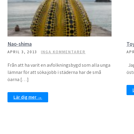
Nao-shima
To
APRIL 3, 2013
INGA KOMMENTARER
APR
Från att ha varit en avfolkningsbygd som alla unga
Jag
lämnar för att söka jobb i städerna har de små
öst
öarna […]
Lär dig mer →