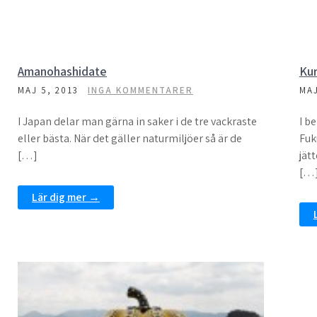
Amanohashidate
Ku
MAJ 5, 2013
INGA KOMMENTARER
MAJ
I Japan delar man gärna in saker i de tre vackraste
I b
eller bästa. När det gäller naturmiljöer så är de
Fuk
[…]
jät
[…
Lär dig mer →