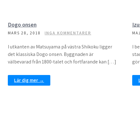
Dogo onsen
Izu
MARS 28, 2018
INGA KOMMENTARER
MAJ
I utkanten av Matsuyama på västra Shikoku ligger
I b
det klassiska Dogo onsen. Byggnaden är
sta
välbevarad från 1800-talet och fortfarande kan […]
gör
Lär dig mer →