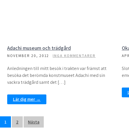
Adachi museum och trädgård
Ok
NOVEMBER 20, 2012
INGA KOMMENTARER
APR
Anledningen till mitt besök i trakten var främst att
Slo
besöka det berömda konstmuseet Adachi med sin
emo
vackra trädgård samt det […]
Lär dig mer →
Sidnumrering
1
2
Nästa