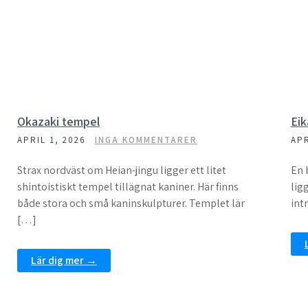
Okazaki tempel
Eik
APRIL 1, 2026
INGA KOMMENTARER
APR
Strax nordväst om Heian-jingu ligger ett litet
En 
shintoistiskt tempel tillägnat kaniner. Här finns
lig
både stora och små kaninskulpturer. Templet lär
int
[…]
Lär dig mer →