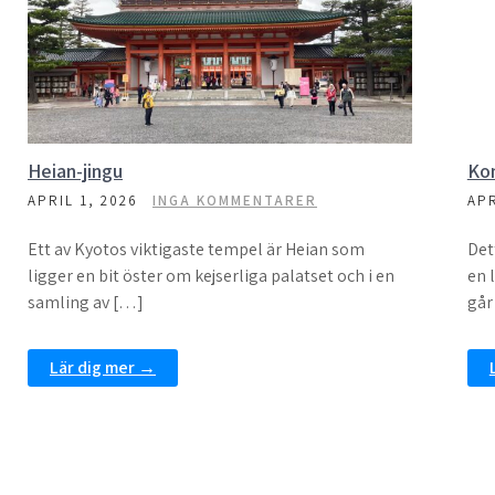
Heian-jingu
Kon
APRIL 1, 2026
INGA KOMMENTARER
APR
Ett av Kyotos viktigaste tempel är Heian som
Det
ligger en bit öster om kejserliga palatset och i en
en 
samling av […]
går
Lär dig mer →