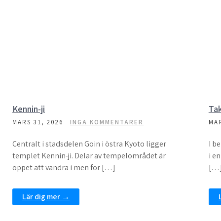
Kennin-ji
Ta
MARS 31, 2026
INGA KOMMENTARER
MAR
Centralt i stadsdelen Goin i östra Kyoto ligger
I b
templet Kennin-ji. Delar av tempelområdet är
i e
öppet att vandra i men för […]
[…
Lär dig mer →