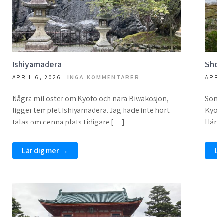
Ishiyamadera
Sho
APRIL 6, 2026
INGA KOMMENTARER
APR
Några mil öster om Kyoto och nära Biwakosjön,
Som
ligger templet Ishiyamadera. Jag hade inte hört
Kyo
talas om denna plats tidigare […]
Här
Lär dig mer →