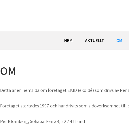
Hoppa
till
innehåll
HEM
AKTUELLT
OM
OM
Detta är en hemsida om företaget EKID (ekoidé) som drivs av Per
Företaget startades 1997 och har drivits som sidoverksamhet till o
Per Blomberg, Sofiaparken 3B, 222 41 Lund