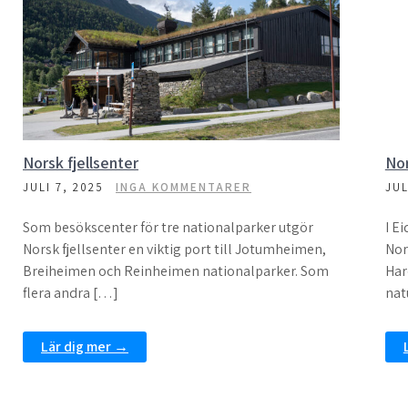
Norsk fjellsenter
Nor
JULI 7, 2025
INGA KOMMENTARER
JUL
Som besökscenter för tre nationalparker utgör
I E
Norsk fjellsenter en viktig port till Jotumheimen,
Nor
Breiheimen och Reinheimen nationalparker. Som
Har
flera andra […]
nat
Lär dig mer →