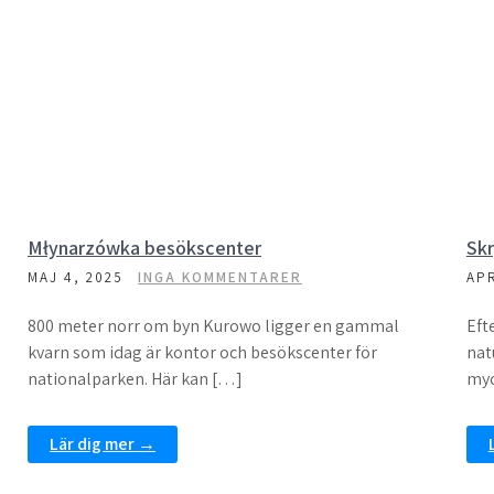
Młynarzówka besökscenter
Skr
MAJ 4, 2025
INGA KOMMENTARER
APR
800 meter norr om byn Kurowo ligger en gammal
Eft
kvarn som idag är kontor och besökscenter för
nat
nationalparken. Här kan […]
myc
Lär dig mer →