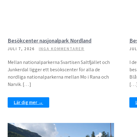
Besökcenter nasjonalpark Nordland
Be
JULI 7, 2026
INGA KOMMENTARER
JUL
Mellan nationalparkerna Svartisen Saltfjället och
I de
Junkerdal ligger ett besökscenter för alla de
bes
nordliga nationalparkerna mellan Mo i Rana och
Blå
Narvik. […]
[…
Lär dig mer →