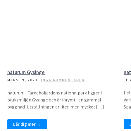
naturum Gysinge
na
MARS 19, 2023
INGA KOMMENTARER
FEB
naturum i Färnebofjärdens nationalpark ligger i
Hel
bruksmiljön Gysinge och är inrymt i en gammal
Var
byggnad. Utställningen är liten men mycket […]
Spa
Lär dig mer →