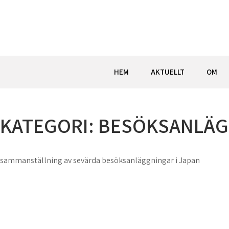
Hoppa
till
innehåll
HEM
AKTUELLT
OM
KATEGORI:
BESÖKSANLÄG
sammanställning av sevärda besöksanläggningar i Japan