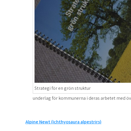
Strategi för en grön struktur
underlag för kommunerna i deras arbetet med öv
Inläggsnavigering
Alpine Newt (Ichthyosaura alpestrirs)