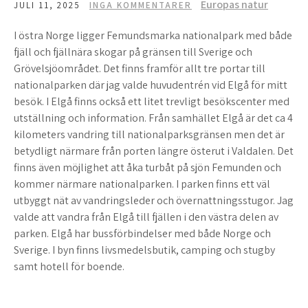
Europas natur
JULI 11, 2025
INGA KOMMENTARER
I östra Norge ligger Femundsmarka nationalpark med både
fjäll och fjällnära skogar på gränsen till Sverige och
Grövelsjöområdet. Det finns framför allt tre portar till
nationalparken där jag valde huvudentrén vid Elgå för mitt
besök. I Elgå finns också ett litet trevligt besökscenter med
utställning och information. Från samhället Elgå är det ca 4
kilometers vandring till nationalparksgränsen men det är
betydligt närmare från porten längre österut i Valdalen. Det
finns även möjlighet att åka turbåt på sjön Femunden och
kommer närmare nationalparken. I parken finns ett väl
utbyggt nät av vandringsleder och övernattningsstugor. Jag
valde att vandra från Elgå till fjällen i den västra delen av
parken. Elgå har bussförbindelser med både Norge och
Sverige. I byn finns livsmedelsbutik, camping och stugby
samt hotell för boende.