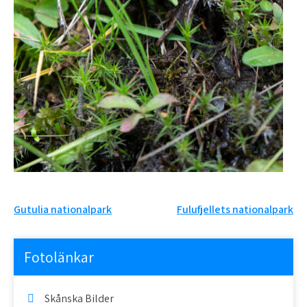
Inläggsnavigering
Gutulia nationalpark
Fulufjellets nationalpark
Fotolänkar
Skånska Bilder