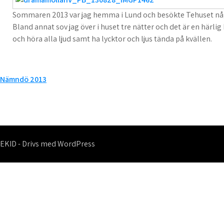
Sommaren 2013 var jag hemma i Lund och besökte Tehuset någ
Bland annat sov jag över i huset tre nätter och det är en härl
och höra alla ljud samt ha lycktor och ljus tända på kvällen.
Inläggsnavigering
Nämndö 2013
EKID - Drivs med WordPress