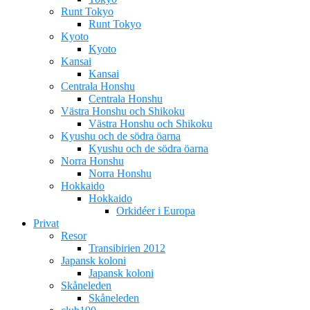
Runt Tokyo
Runt Tokyo
Kyoto
Kyoto
Kansai
Kansai
Centrala Honshu
Centrala Honshu
Västra Honshu och Shikoku
Västra Honshu och Shikoku
Kyushu och de södra öarna
Kyushu och de södra öarna
Norra Honshu
Norra Honshu
Hokkaido
Hokkaido
Orkidéer i Europa
Privat
Resor
Transibirien 2012
Japansk koloni
Japansk koloni
Skåneleden
Skåneleden