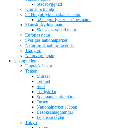
Stadsbyggnad
Klimat och miljö
52 Helgutflykter i skånes natur
52 helgutflykter i skånes natur
Skånsk skyddad natur
Skånsk skyddad natur
Europas natur
Sveriges nationalparker
Naturum & naturinfocenter
Trädgård
Naturvård japan
Japanguiden
Upptäck Japan
Teman
Museer
Tempel
Slott
Trädgårdar
Spännande arkitektur
Onsen
Nationalparker i Japan
Besöksanläggningar
Japanska fåglar
Tokyo
Tokyo