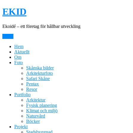
Hoppa
EKID
till
innehåll
Ekoidé – ett företag för hållbar utveckling
Meny
Hem
Aktuellt
Om
Foto
Skånska bilder
Arkitekturfoto
Safari Skåne
Pentax
Resor
Portfolio
Arkitektur
Fysisk planering
Klimat och miljö
Naturvård
Böcker
Projekt
Stadsbyggnad