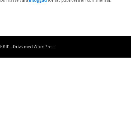
Du måste vara
inloggad
för att publicera en kommentar.
EKID - Drivs med WordPress