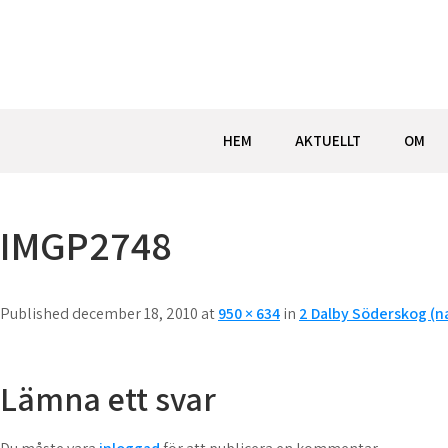
Hoppa
till
innehåll
HEM
AKTUELLT
OM
IMGP2748
Published december 18, 2010 at
950 × 634
in
2 Dalby Söderskog (n
Lämna ett svar