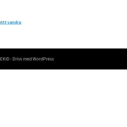
Inläggsnavigering
Att vandra
EKID - Drivs med WordPress