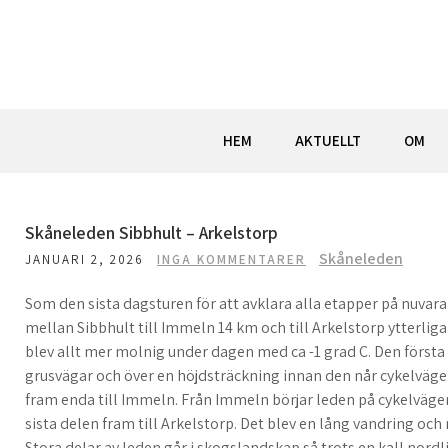
Hoppa
till
innehåll
HEM
AKTUELLT
OM
Skåneleden Sibbhult – Arkelstorp
Skåneleden
JANUARI 2, 2026
INGA KOMMENTARER
Som den sista dagsturen för att avklara alla etapper på nuva
mellan Sibbhult till Immeln 14 km och till Arkelstorp ytterlig
blev allt mer molnig under dagen med ca -1 grad C. Den första
grusvägar och över en höjdsträckning innan den når cykelväge
fram enda till Immeln. Från Immeln börjar leden på cykelväge
sista delen fram till Arkelstorp. Det blev en lång vandring och
Stora delar av leden går i skogslandskap så trots en kall nordli