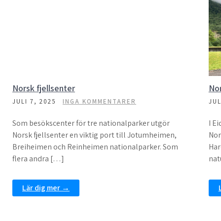
Norsk fjellsenter
Nor
JULI 7, 2025
INGA KOMMENTARER
JUL
Som besökscenter för tre nationalparker utgör
I E
Norsk fjellsenter en viktig port till Jotumheimen,
Nor
Breiheimen och Reinheimen nationalparker. Som
Har
flera andra […]
nat
Lär dig mer →