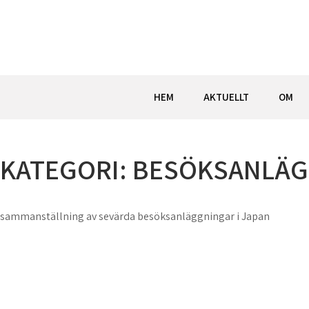
Hoppa
till
innehåll
HEM
AKTUELLT
OM
KATEGORI:
BESÖKSANLÄG
sammanställning av sevärda besöksanläggningar i Japan