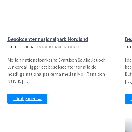
Besökcenter nasjonalpark Nordland
Be
JULI 7, 2026
INGA KOMMENTARER
JUL
Mellan nationalparkerna Svartisen Saltfjället och
I de
Junkerdal ligger ett besökscenter för alla de
bes
nordliga nationalparkerna mellan Mo i Rana och
Blå
Narvik. […]
[…
Lär dig mer →