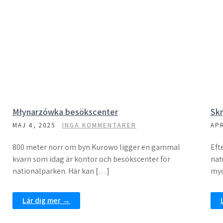
Młynarzówka besökscenter
Skr
MAJ 4, 2025
INGA KOMMENTARER
APR
800 meter norr om byn Kurowo ligger en gammal
Eft
kvarn som idag är kontor och besökscenter för
nat
nationalparken. Här kan […]
myc
Lär dig mer →