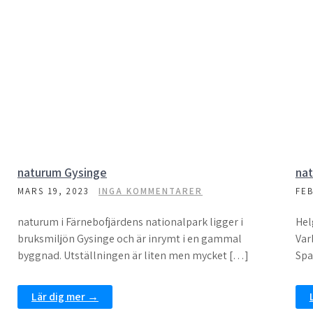
naturum Gysinge
na
MARS 19, 2023
INGA KOMMENTARER
FEB
naturum i Färnebofjärdens nationalpark ligger i
Hel
bruksmiljön Gysinge och är inrymt i en gammal
Var
byggnad. Utställningen är liten men mycket […]
Spa
Lär dig mer →