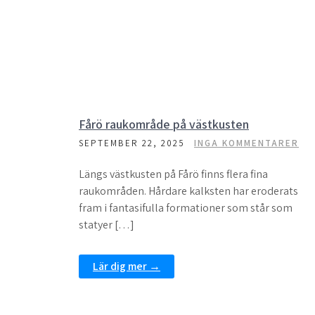
Fårö raukområde på västkusten
SEPTEMBER 22, 2025
INGA KOMMENTARER
Längs västkusten på Fårö finns flera fina
raukområden. Hårdare kalksten har eroderats
fram i fantasifulla formationer som står som
statyer […]
Lär dig mer →