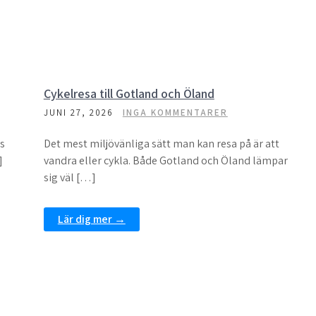
Cykelresa till Gotland och Öland
JUNI 27, 2026
INGA KOMMENTARER
as
Det mest miljövänliga sätt man kan resa på är att
]
vandra eller cykla. Både Gotland och Öland lämpar
sig väl […]
Lär dig mer →