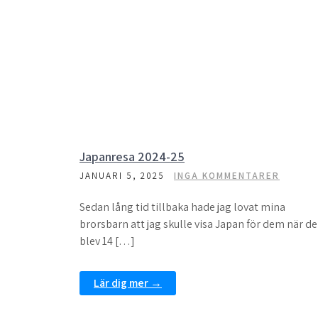
Japanresa 2024-25
JANUARI 5, 2025
INGA KOMMENTARER
Sedan lång tid tillbaka hade jag lovat mina
brorsbarn att jag skulle visa Japan för dem när de
blev 14 […]
Lär dig mer →