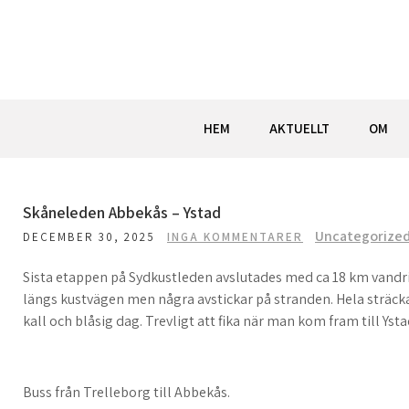
Hoppa
till
innehåll
HEM
AKTUELLT
OM
Skåneleden Abbekås – Ystad
Uncategorize
DECEMBER 30, 2025
INGA KOMMENTARER
Sista etappen på Sydkustleden avslutades med ca 18 km vandri
längs kustvägen men några avstickar på stranden. Hela sträck
kall och blåsig dag. Trevligt att fika när man kom fram till Ysta
Buss från Trelleborg till Abbekås.