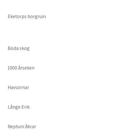
Eketorps borgruin
Böda skog
1000 årseken
Havsörnar
Långe Erik
Neptuni åkrar