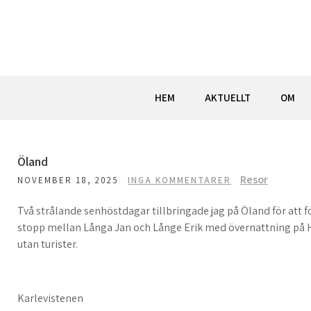
Hoppa
till
innehåll
HEM
AKTUELLT
OM
Öland
Resor
NOVEMBER 18, 2025
INGA KOMMENTARER
Två strålande senhöstdagar tillbringade jag på Öland för att fo
stopp mellan Långa Jan och Långe Erik med övernattning på Hal
utan turister.
Karlevistenen