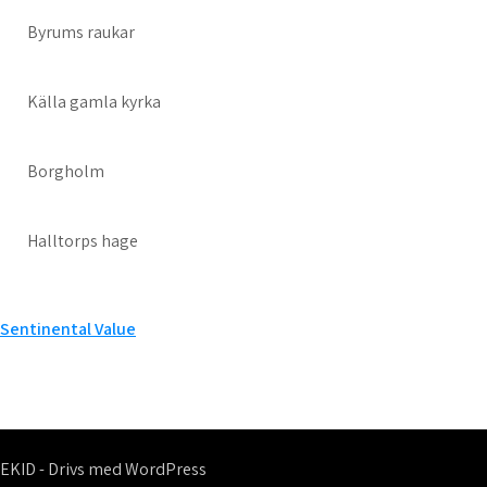
Byrums raukar
Källa gamla kyrka
Borgholm
Halltorps hage
Inläggsnavigering
Sentinental Value
EKID - Drivs med WordPress