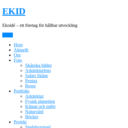
Hoppa
EKID
till
innehåll
Ekoidé – ett företag för hållbar utveckling
Meny
Hem
Aktuellt
Om
Foto
Skånska bilder
Arkitekturfoto
Safari Skåne
Pentax
Resor
Portfolio
Arkitektur
Fysisk planering
Klimat och miljö
Naturvård
Böcker
Projekt
Stadsbyggnad