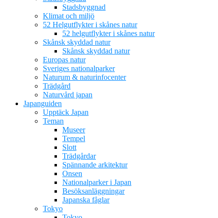
Stadsbyggnad
Klimat och miljö
52 Helgutflykter i skånes natur
52 helgutflykter i skånes natur
Skånsk skyddad natur
Skånsk skyddad natur
Europas natur
Sveriges nationalparker
Naturum & naturinfocenter
Trädgård
Naturvård japan
Japanguiden
Upptäck Japan
Teman
Museer
Tempel
Slott
Trädgårdar
Spännande arkitektur
Onsen
Nationalparker i Japan
Besöksanläggningar
Japanska fåglar
Tokyo
Tokyo