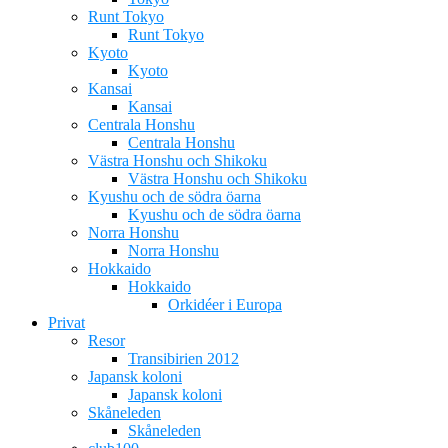
Runt Tokyo
Runt Tokyo
Kyoto
Kyoto
Kansai
Kansai
Centrala Honshu
Centrala Honshu
Västra Honshu och Shikoku
Västra Honshu och Shikoku
Kyushu och de södra öarna
Kyushu och de södra öarna
Norra Honshu
Norra Honshu
Hokkaido
Hokkaido
Orkidéer i Europa
Privat
Resor
Transibirien 2012
Japansk koloni
Japansk koloni
Skåneleden
Skåneleden