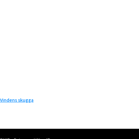
Inläggsnavigering
Vindens skugga