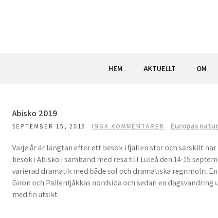
Hoppa
till
innehåll
HEM
AKTUELLT
OM
Abisko 2019
Europas natu
SEPTEMBER 15, 2019
INGA KOMMENTARER
Varje år är längtan efter ett besök i fjällen stor och särskilt 
besök i Abisko i samband med resa till Luleå den 14-15 septem
varierad dramatik med både sol och dramatiska regnmoln. En
Giron och Pallentjåkkas nordsida och sedan en dagsvandring
med fin utsikt.