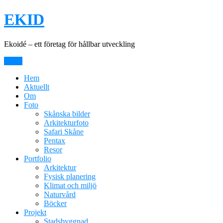
Hoppa
EKID
till
innehåll
Ekoidé – ett företag för hållbar utveckling
Meny
Hem
Aktuellt
Om
Foto
Skånska bilder
Arkitekturfoto
Safari Skåne
Pentax
Resor
Portfolio
Arkitektur
Fysisk planering
Klimat och miljö
Naturvård
Böcker
Projekt
Stadsbyggnad