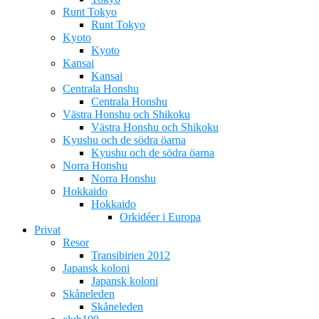
Runt Tokyo
Runt Tokyo
Kyoto
Kyoto
Kansai
Kansai
Centrala Honshu
Centrala Honshu
Västra Honshu och Shikoku
Västra Honshu och Shikoku
Kyushu och de södra öarna
Kyushu och de södra öarna
Norra Honshu
Norra Honshu
Hokkaido
Hokkaido
Orkidéer i Europa
Privat
Resor
Transibirien 2012
Japansk koloni
Japansk koloni
Skåneleden
Skåneleden