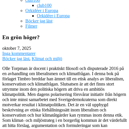
club100
club100
Orkidéer i Europa
Orkidéer i Europa
Böcker jag läst
Filmer
En grön höger?
oktober 7, 2025
Inga kommentarer
Böcker jag läst
,
Klimat och miljö
Olle Torpman är docent i praktiskt filosofi och disputerade 2016 på
en avhandling om liberalismen och klimatfrågan. I denna bok på
förlaget Timbro breddar han ämnet till en etisk analys av liberalism,
konservatism och klimatfrågan. Slutsatsen är att det finns stort
utrymme inom den politiska högern att driva en ambitiös
klimatpolitik. Men dagens polarisering försvårar initiativ från högern
och inte minst samarbetet med Sverigedemokraterna som direkt
motverkar resultat i klimatpolitiken. Det är en väl uppbygd
beskrivning av etiska förhållningssätt inom liberalism och
konservatism och hur klimatåtgärder kan rymmas inom denna etik.
Som klimat- och miljöstrateg i en borgerlig kommun är det värdefullt
att hitta förslag, argumentation och formuleringar som kan