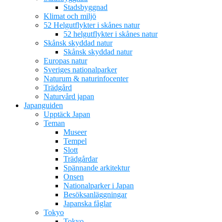
Stadsbyggnad
Klimat och miljö
52 Helgutflykter i skånes natur
52 helgutflykter i skånes natur
Skånsk skyddad natur
Skånsk skyddad natur
Europas natur
Sveriges nationalparker
Naturum & naturinfocenter
Trädgård
Naturvård japan
Japanguiden
Upptäck Japan
Teman
Museer
Tempel
Slott
Trädgårdar
Spännande arkitektur
Onsen
Nationalparker i Japan
Besöksanläggningar
Japanska fåglar
Tokyo
Tokyo