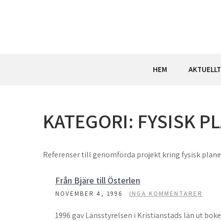
Hoppa
till
innehåll
HEM
AKTUELLT
KATEGORI:
FYSISK P
Referenser till genomförda projekt kring fysisk plan
Från Bjäre till Österlen
NOVEMBER 4, 1996
INGA KOMMENTARER
1996 gav Länsstyrelsen i Kristianstads län ut bok