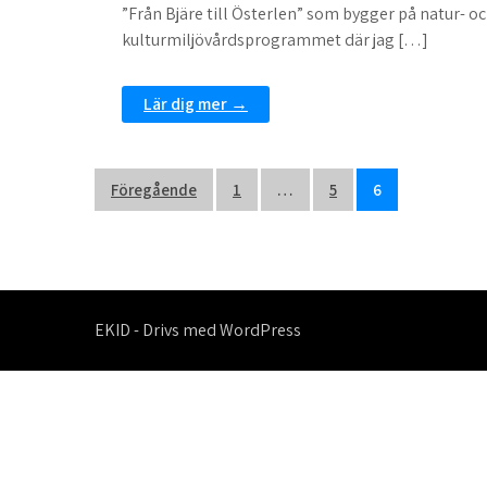
”Från Bjäre till Österlen” som bygger på natur- o
kulturmiljövårdsprogrammet där jag […]
Lär dig mer →
Sidnumrering
Föregående
1
…
5
6
för
inlägg
EKID - Drivs med WordPress