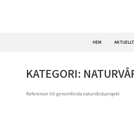
Hoppa
till
innehåll
HEM
AKTUELLT
KATEGORI:
NATURVÅ
Referenser till genomförda naturvårdsprojekt