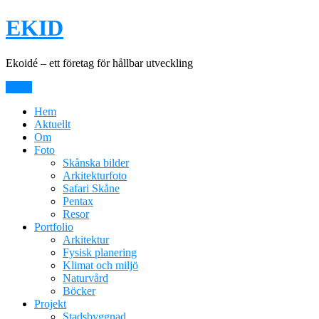
Hoppa
EKID
till
innehåll
Ekoidé – ett företag för hållbar utveckling
Meny
Hem
Aktuellt
Om
Foto
Skånska bilder
Arkitekturfoto
Safari Skåne
Pentax
Resor
Portfolio
Arkitektur
Fysisk planering
Klimat och miljö
Naturvård
Böcker
Projekt
Stadsbyggnad