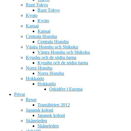
Runt Tokyo
Runt Tokyo
Kyoto
Kyoto
Kansai
Kansai
Centrala Honshu
Centrala Honshu
Västra Honshu och Shikoku
Västra Honshu och Shikoku
Kyushu och de södra öarna
Kyushu och de södra öarna
Norra Honshu
Norra Honshu
Hokkaido
Hokkaido
Orkidéer i Europa
Privat
Resor
Transibirien 2012
Japansk koloni
Japansk koloni
Skåneleden
Skåneleden