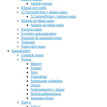
Stadsbyggnad
Klimat och miljö
52 Helgutflykter i skånes natur
52 helgutflykter i skånes natur
Skånsk skyddad natur
Skånsk skyddad natur
Europas natur
Sveriges nationalparker
Naturum & naturinfocenter
Trädgård
Naturvård japan
Japanguiden
Upptäck Japan
Teman
Museer
Tempel
Slott
Trädgårdar
Spännande arkitektur
Onsen
Nationalparker i Japan
Besöksanläggningar
Japanska fåglar
Tokyo
Tokyo