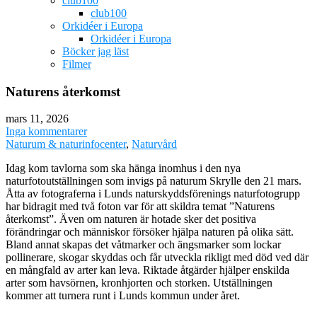
club100
club100
Orkidéer i Europa
Orkidéer i Europa
Böcker jag läst
Filmer
Naturens återkomst
mars 11, 2026
Inga kommentarer
Naturum & naturinfocenter
,
Naturvård
Idag kom tavlorna som ska hänga inomhus i den nya
naturfotoutställningen som invigs på naturum Skrylle den 21 mars.
Åtta av fotograferna i Lunds naturskyddsförenings naturfotogrupp
har bidragit med två foton var för att skildra temat ”Naturens
återkomst”. Även om naturen är hotade sker det positiva
förändringar och människor försöker hjälpa naturen på olika sätt.
Bland annat skapas det våtmarker och ängsmarker som lockar
pollinerare, skogar skyddas och får utveckla rikligt med död ved där
en mångfald av arter kan leva. Riktade åtgärder hjälper enskilda
arter som havsörnen, kronhjorten och storken. Utställningen
kommer att turnera runt i Lunds kommun under året.