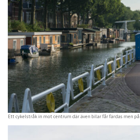
Ett cykelstråk in mot centrum där även bilar får färdas men på