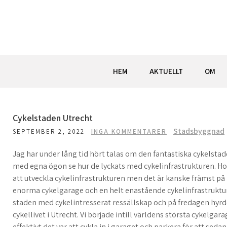
Hoppa
till
innehåll
HEM
AKTUELLT
OM
Cykelstaden Utrecht
Stadsbyggnad
SEPTEMBER 2, 2022
INGA KOMMENTARER
Jag har under lång tid hört talas om den fantastiska cykelstad
med egna ögon se hur de lyckats med cykelinfrastrukturen. Ho
att utveckla cykelinfrastrukturen men det är kanske främst på
enorma cykelgarage och en helt enastående cykelinfrastruktur
staden med cykelintresserat ressällskap och på fredagen hyrde 
cykellivet i Utrecht. Vi började intill världens största cykelg
effektivt det var att cykla in i garaget och parkera för att sedan