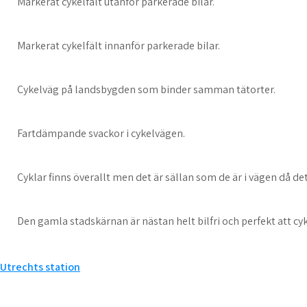
Markerat cykelfält utanför parkerade bilar.
Markerat cykelfält innanför parkerade bilar.
Cykelväg på landsbygden som binder samman tätorter.
Fartdämpande svackor i cykelvägen.
Cyklar finns överallt men det är sällan som de är i vägen då det
Den gamla stadskärnan är nästan helt bilfri och perfekt att cykl
Inläggsnavigering
Utrechts station